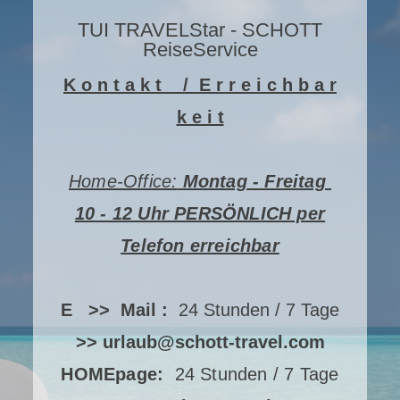
TUI TRAVELStar - SCHOTT
ReiseService
K o n t a k t / E r r e i c h b a r
k e i t
Home-Office:
Montag - Freitag
10 - 12 Uhr PERSÖNLICH per
Telefon erreichbar
E >> Mail :
24 Stunden / 7 Tage
>> urlaub@schott-travel.com
HOMEpage:
24 Stunden / 7 Tage