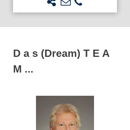
D a s (Dream) T E A
M ...