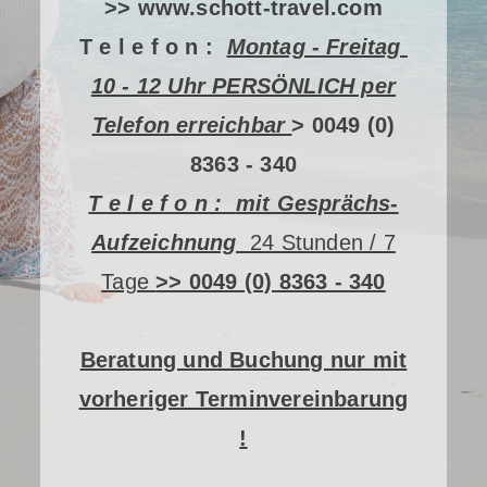
>> www.schott-travel.com
T e
l e f o n :
Montag - Freitag
10 - 12 Uhr PERSÖNLICH per
Telefon erreichbar
> 0049 (0)
8363 - 340
T e l e f o n :
mit Gesprächs-
Aufzeichnung
24 Stunden / 7
Tage
>> 0049 (0) 8363 - 340
Beratung und Buchung nur mit
vorheriger Terminvereinbarung
!