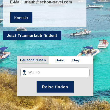
E-Mail:
urlaub@schott-travel.com
Kontakt
Jetzt Traumurlaub finden!
Pauschalreisen
Hotel
Flug
Reise finden