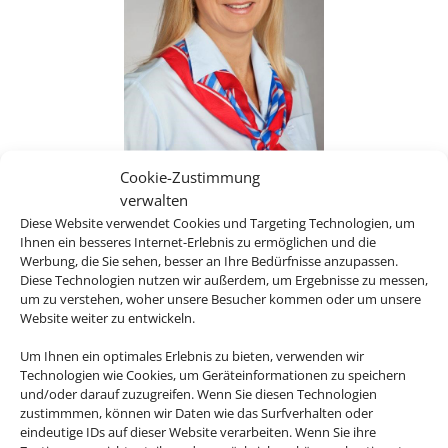
Cookie-Zustimmung
...und bringen Sie
verwalten
auch wieder sicher
Diese Website verwendet Cookies und Targeting Technologien, um
zurück!
Ihnen ein besseres Internet-Erlebnis zu ermöglichen und die
Werbung, die Sie sehen, besser an Ihre Bedürfnisse anzupassen.
Anke Schott
Diese Technologien nutzen wir außerdem, um Ergebnisse zu messen,
um zu verstehen, woher unsere Besucher kommen oder um unsere
Website weiter zu entwickeln.
" Treffpunkt >> U R
Um Ihnen ein optimales Erlebnis zu bieten, verwenden wir
Technologien wie Cookies, um Geräteinformationen zu speichern
und/oder darauf zuzugreifen. Wenn Sie diesen Technologien
L A U B "
zustimmmen, können wir Daten wie das Surfverhalten oder
eindeutige IDs auf dieser Website verarbeiten. Wenn Sie ihre